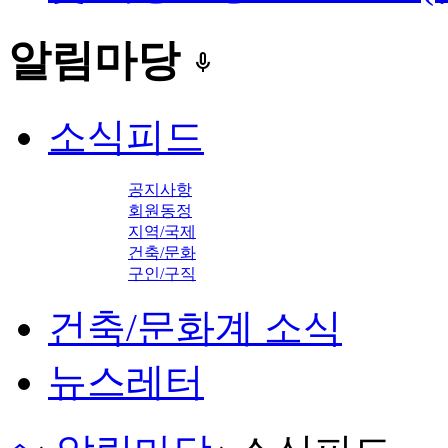
알림마당
keyboard_voice
소식피드
공지사항
회원동정
지역/국제
건축/문화
구인/구직
건축/문화계 소식
뉴스레터