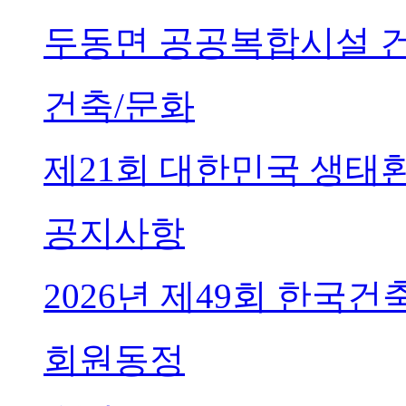
두동면 공공복합시설 
건축/문화
제21회 대한민국 생태
공지사항
2026년 제49회 한국
회원동정