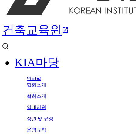
건축교육원
open_in_new
KIA마당
인사말
협회소개
협회소개
역대임원
정관 및 규정
운영규칙