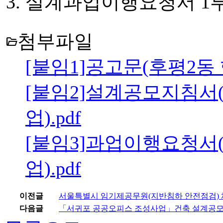
설계과업이행요청서 1부.
첨부파일
folder_open
[붙임1]공고문(후평2동
[붙임2]설계공모지침서
업).pdf
[붙임3]과업이행요청서
업).pdf
이전글
서울특별시 임기제공무원(지반침하 안전점검)
다음글
「서귀포 공공오피스 조성사업」건축 설계공모