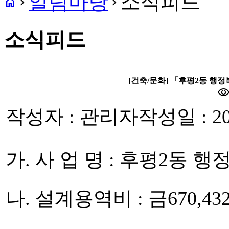
알림마당
소식피드
home
navigate_next
navigate_next
소식피드
[건축/문화] 「후평2동 행
visibilit
작성자 : 관리자
작성일 : 20
가. 사 업 명 : 후평2동
나. 설계용역비 : 금670,