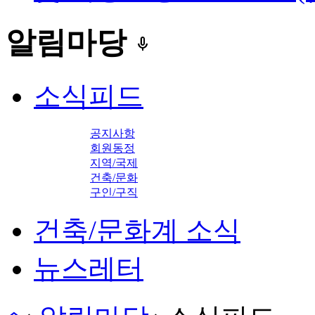
알림마당
keyboard_voice
소식피드
공지사항
회원동정
지역/국제
건축/문화
구인/구직
건축/문화계 소식
뉴스레터