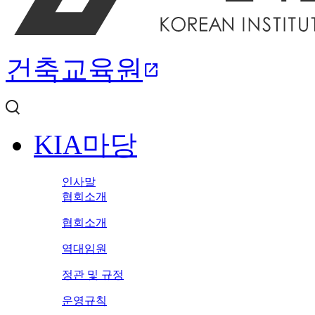
건축교육원
open_in_new
KIA마당
인사말
협회소개
협회소개
역대임원
정관 및 규정
운영규칙