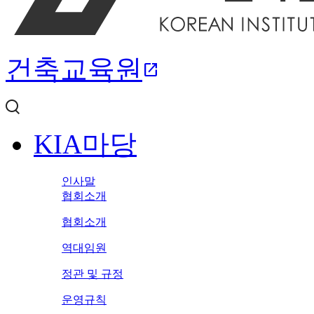
건축교육원
open_in_new
KIA마당
인사말
협회소개
협회소개
역대임원
정관 및 규정
운영규칙