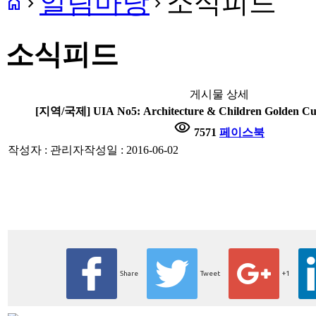
알림마당
소식피드
home
navigate_next
navigate_next
소식피드
게시물 상세
[지역/국제] UIA No5: Architecture & Children Golden 
visibility
7571
페이스북
작성자 : 관리자
작성일 : 2016-06-02
Share
Tweet
+1