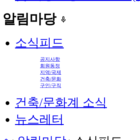
알림마당
keyboard_voice
소식피드
공지사항
회원동정
지역/국제
건축/문화
구인/구직
건축/문화계 소식
뉴스레터