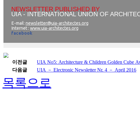
NEWSLETTER PUBLISHED BY
UIA - INTERNATIONAL UNION OF ARCHITE
E-mail:
newsletter@uia-architectes.org
Internet :
www.uia-architectes.org
facebook
이전글
UIA No5: Architecture & Children Golden Cube
다음글
UIA － Electronic Newsletter Nr. 4 － April 2016
목록으로