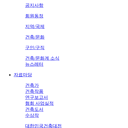
공지사항
회원동정
지역/국제
건축/문화
구인/구직
건축/문화계 소식
뉴스레터
자료마당
건축가
건축작품
연구보고서
협회 사업실적
건축도서
수상작
대한민국건축대전