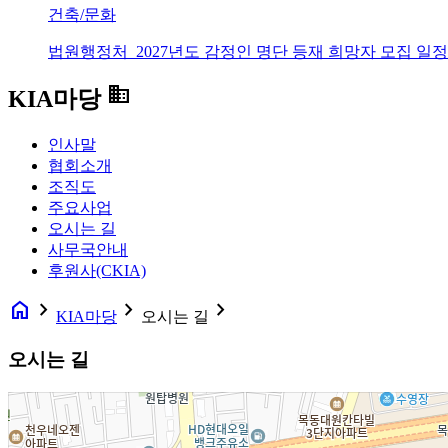
건축/문화
법원행정처_2027년도 감정인 명단 등재 희망자 모집 일정
domain
KIA마당
인사말
협회소개
조직도
주요사업
오시는 길
사무국안내
후원사(CKIA)
home
navigate_next
navigate_next
navigate_next
KIA마당
오시는 길
오시는 길