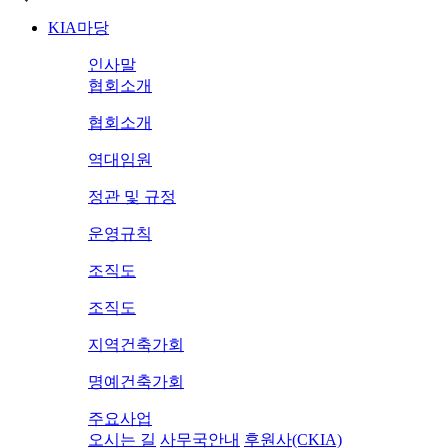
KIA마당
인사말
협회소개
협회소개
역대임원
정관 및 규정
운영규칙
조직도
조직도
지역건축가회
명예건축가회
주요사업
오시는 길
사무국안내
후원사(CKIA)