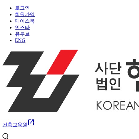
로그인
회원가입
페이스북
인스타
유투브
ENG
open_in_new
건축교육원