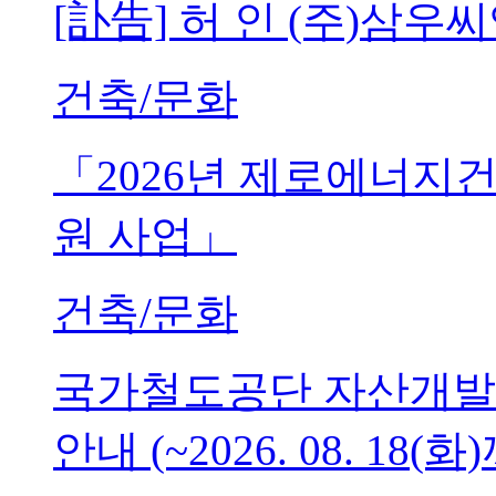
[訃告] 허 인 (주)삼
건축/문화
「2026년 제로에너지
원 사업」
건축/문화
국가철도공단 자산개발
안내 (~2026. 08. 18(화