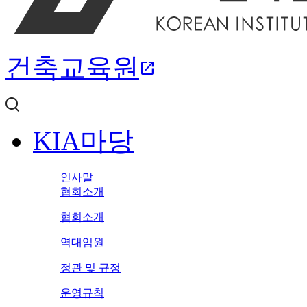
건축교육원
open_in_new
KIA마당
인사말
협회소개
협회소개
역대임원
정관 및 규정
운영규칙