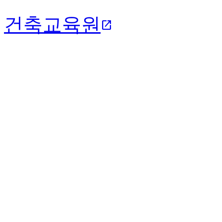
건축교육원
open_in_new