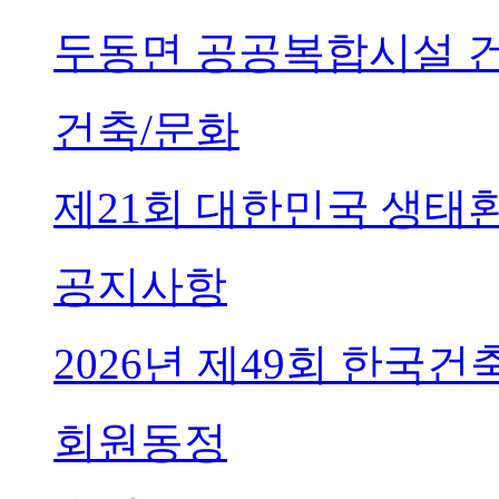
두동면 공공복합시설 
건축/문화
제21회 대한민국 생태
공지사항
2026년 제49회 한국
회원동정