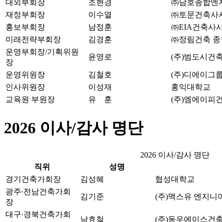
대외부회장
조현경
㈜남호종합엔
재정부회장
이수열
㈜토문건축사
홍보부회장
남정훈
㈜EIA건축사
미래전략부회장
김경훈
㈜정림건축 
운영부회장/기획위원
윤영로
(주)범도시건
장
운영위원장
김철호
(주)디에이
인사위원장
이성재
홍익대학교
교육원 부원장
유 훈
(주)엠에이피
2026 이사/감사 명단
2026 이사/감사 명단
직위
성명
경기건축가회장
김성혜
협성대학교
광주∙전남건축가회
김기준
(주)맥스유 엔지
장
대구∙경북건축가회
남효철
(주)동우에이스건