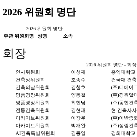
2026 위원회 명단
2026 위원회 명단
주관
위원회명
성명
소속
회장
2026 위원회 명단 - 회장
인사위원회
이성재
홍익대학교
건축상위원회
조종수
건국대 건
건축의날위원회
김철호
(주)디에
명품명장위원회
양동철
(주)경원알
명품명장위원회
최현남
(주)동현건
전통건축위원회
김현태
현 건축사
아카이브위원회
이창우
(주)이반
아카이브위원회
박재완
(주)정림건
AI건축특별위원회
김동일
경희대학교