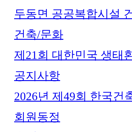
두동면 공공복합시설 
건축/문화
제21회 대한민국 생태
공지사항
2026년 제49회 한국
회원동정