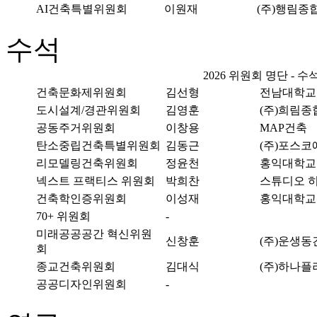
AI건축특별위원회
이원재
(주)행림
수석
2026 위원회 명단 - 수
건축문화제위원회
김선형
전남대학교
도시설계/경관위원회
김영훈
(주)희림
공동주거위원회
이창용
MAP건축
탄소중립건축특별위원회
김동근
(주)포스
리모델링건축위원회
정윤천
홍익대학교
넥스트 프랙티스 위원회
박희찬
스튜디오 
건축학인증위원회
이성재
홍익대학교
70+ 위원회
-
미래공공공간 혁신위원
신창훈
(주)운생
회
종교건축위원회
김대식
(주)하나
공공디자인위원회
-