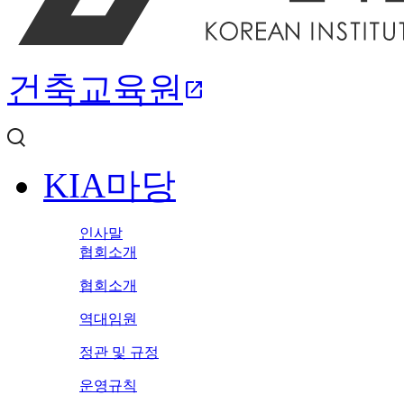
건축교육원
open_in_new
KIA마당
인사말
협회소개
협회소개
역대임원
정관 및 규정
운영규칙