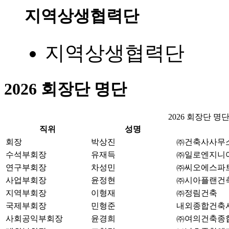
지역상생협력단
지역상생협력단
2026 회장단 명단
2026 회장단 명
직위
성명
회장
박상진
㈜건축사사무
수석부회장
유재득
㈜일로엔지니
연구부회장
차성민
㈜씨오에스파
사업부회장
윤정현
㈜시아플랜건
지역부회장
이형재
㈜정림건축
국제부회장
민형준
내외종합건축
사회공익부회장
윤경희
㈜여의건축종