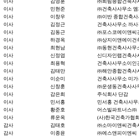
이사
김영훈
㈜희림종합건축사
이사
민현준
㈜건축사사무소 엠
이사
이창우
㈜이반 종합건축사
이사
김정근
건축사사무소 까사
이사
김동근
㈜포스코에이앤씨
이사
하경옥
㈜상지이앤에이건
이사
최현남
㈜동현건축사사무
이사
신정엽
신디자인랩건축사
이사
최용혁
건축사사무소이인
이사
김태만
㈜해안종합건축사
이사
이순미
건축사사무소 미가
이사
신창훈
㈜운생동건축사사
이사
감은희
주식회사 단감
이사
민서홍
민서홍 건축사사무
이사
황준호
어스빌파트너스㈜
이사
류운옥
(사)한국건축가협
감사
김태호
㈜소마이앤씨건축
감사
이종윤
㈜에스앤피이엔씨