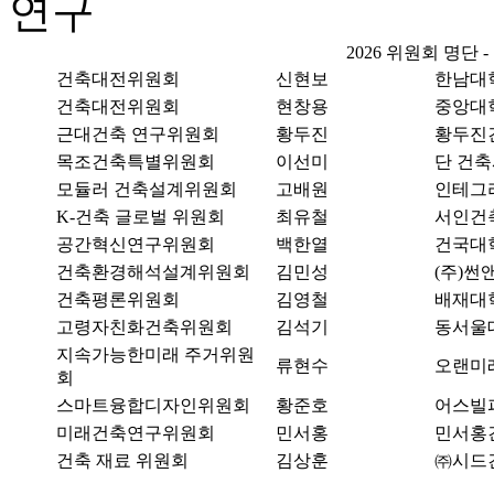
연구
2026 위원회 명단 
건축대전위원회
신현보
한남대
건축대전위원회
현창용
중앙대
근대건축 연구위원회
황두진
황두진
목조건축특별위원회
이선미
단 건
모듈러 건축설계위원회
고배원
인테그
K-건축 글로벌 위원회
최유철
서인건
공간혁신연구위원회
백한열
건국대
건축환경해석설계위원회
김민성
(주)썬
건축평론위원회
김영철
배재대
고령자친화건축위원회
김석기
동서울
지속가능한미래 주거위원
류현수
오랜미
회
스마트융합디자인위원회
황준호
어스빌
미래건축연구위원회
민서홍
민서홍
건축 재료 위원회
김상훈
㈜시드