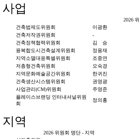
사업
2026
건축법제도위원회
이광환
건축저작권위원회
-
건축정책협력위원회
김 승
융복합도시건축설계위원회
정용재
지역소멸대응특별위원회
조중연
저층형건축위원회
오숙경
지역문화예술공간위원회
한귀진
건축생산시스템위원회
권영광
사업관리(CM)위원회
주영준
플레이스브랜딩 인터내셔널위원
정의홍
회
지역
2026 위원회 명단 - 지역