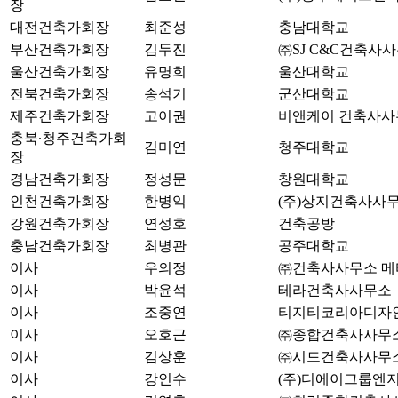
장
대전건축가회장
최준성
충남대학교
부산건축가회장
김두진
㈜SJ C&C건축사
울산건축가회장
유명희
울산대학교
전북건축가회장
송석기
군산대학교
제주건축가회장
고이권
비앤케이 건축사사
충북∙청주건축가회
김미연
청주대학교
장
경남건축가회장
정성문
창원대학교
인천건축가회장
한병익
(주)상지건축사사
강원건축가회장
연성호
건축공방
충남건축가회장
최병관
공주대학교
이사
우의정
㈜건축사사무소 메
이사
박윤석
테라건축사사무소
이사
조중연
티지티코리아디자
이사
오호근
㈜종합건축사사무소
이사
김상훈
㈜시드건축사사무
이사
강인수
(주)디에이그룹엔