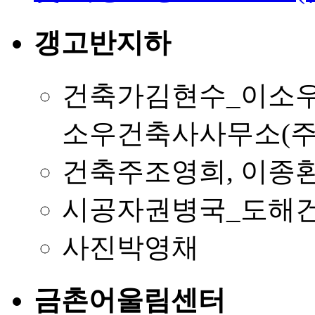
갱고반지하
건축가
김현수_이소우
소우건축사사무소(주
건축주
조영희, 이종
시공자
권병국_도해건
사진
박영채
금촌어울림센터