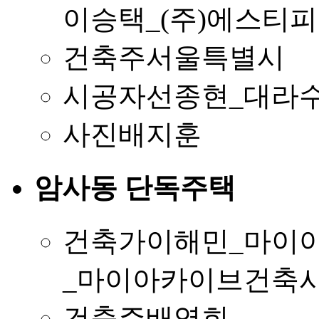
이승택_(주)에스티
건축주
서울특별시
시공자
선종현_대라수
사진
배지훈
암사동 단독주택
건축가
이해민_마이아
_마이아카이브건축
건축주
배영희