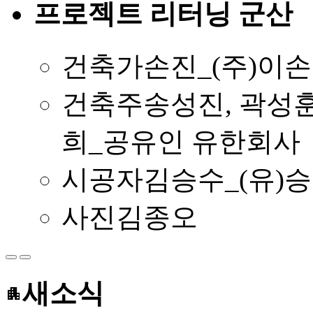
프로젝트 리터닝 군산
건축가
손진_(주)이
건축주
송성진, 곽성훈
희_공유인 유한회사
시공자
김승수_(유)
사진
김종오
새소식
apartment