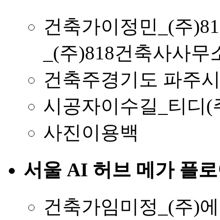
건축가
이정민_(주)8
_(주)818건축사사무
건축주
경기도 파주
시공자
이수길_티디(
사진
이용백
서울 AI 허브 메가 플
건축가
임미정_(주)