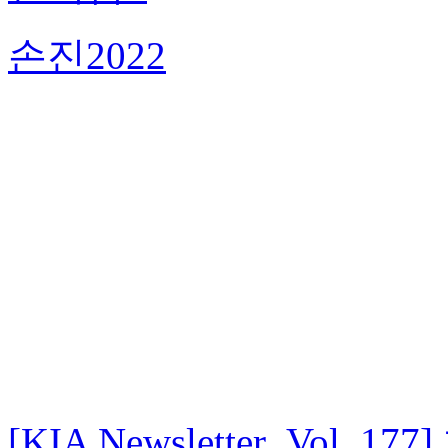
손진
2022
[KIA Newsletter_Vol