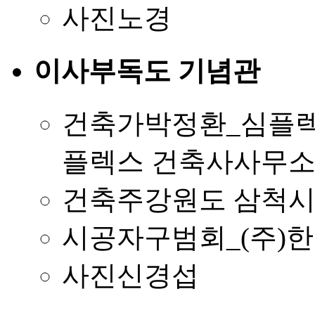
사진
노경
이사부독도 기념관
건축가
박정환_심플렉
플렉스 건축사사무
건축주
강원도 삼척
시공자
구범회_(주)
사진
신경섭