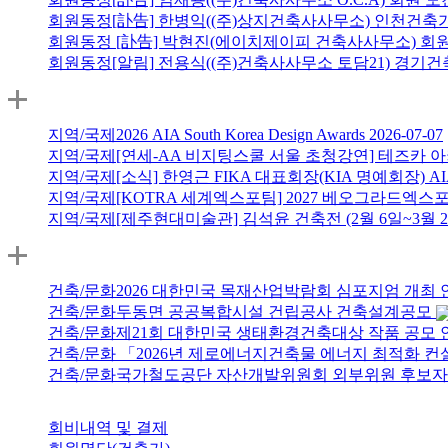
회원동정
[訃告] 한병익((주)상지건축사사무소) 인천건축
회원동정
[訃告] 박현진(에이치제이피 건축사사무소) 회
회원동정
[알림] 전용식((주)건축사사무소 토담21) 경
지역/국제
2026 AIA South Korea Design Awards
2026-07-07
지역/국제
[연세-AA 비지팅스쿨 서울 초청강연] 테즈카 아키텍츠(Tezuka
지역/국제
[소식] 한영근 FIKA 대표회장(KIA 명예회장)
지역/국제
[KOTRA 세계엑스포팀] 2027 베오그라드엑스
지역/국제
[제주현대미술관] 김석윤 건축전 (2월 6일~3월 2
건축/문화
2026 대한민국 목재산업박람회 심포지엄 개최
건축/문화
두동면 공공복합시설 건립공사 건축설계공모
건축/문화
제21회 대한민국 생태환경건축대상 작품 공모
건축/문화
「2026년 제로에너지건축물 에너지 최적화 컨
건축/문화
국가철도공단 자산개발위원회 외부위원 후보자 등록 안내
회비내역 및 결제