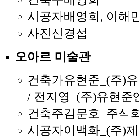
시공자
배영희, 이해민
사진
신경섭
오아르 미술관
건축가
유현준_(주)
/ 전지영_(주)유현
건축주
김문호_주식
시공자
이백화_(주)