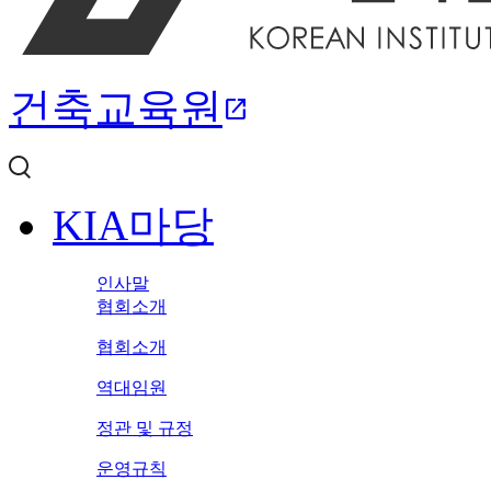
건축교육원
open_in_new
KIA마당
인사말
협회소개
협회소개
역대임원
정관 및 규정
운영규칙